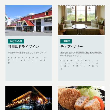
みなかみ町
川場村
谷川岳ドライブイン
ティア･ツリー
みなかみの味と季節を楽しむ ドライブイン
豊かな森と美しい田園風景に包まれた 果樹園の
中の小さなカフェです。
#お菓子・スイーツ, #
買う, #食べる, #食
#お菓子・スイーツ, #
堂
カフェ・スイーツ・パ
ン屋, #買う, #食べ
る