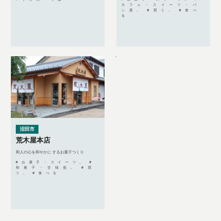
カフェ・スイーツ・パ
ン屋, #買う, #食べ
る
沼田市
荒木屋本店
和人の心を和やかに するお菓子つくり
#お菓子・スイーツ, #
和菓子・甘味処, #買
う, #食べる