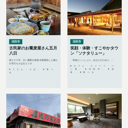
沼田市
沼田市
古民家のお蕎麦屋さん五月
笑顔・体験・すこやかタウ
八日
ン「ソナタリュー」
築２００年、古い農家を移築 自家製粉した極上
「地域といっしょに。あなたのために。」
の手打ちそばをどうぞ
#カフェ・スイーツ・パ
ン屋, #沼田市, #温
#うどん・そば, #食べ
泉, #食べる
る