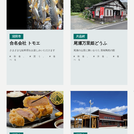
沼田市
片品村
合名会社 トモエ
尾瀬万里姫どうふ
さまざまな鮎料理をお楽しみいただけます
尾瀬の山里に舞いおりた 美味陶然の館
#和食, #買う, #食
#和食, #洋食, #食
べる
べる