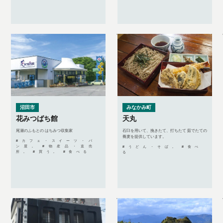
沼田市
みなかみ町
花みつばち館
天丸
尾瀬のふもとの はちみつ収集家
石臼を用いて、挽きたて、打ちたて 茹でたての
蕎麦を提供しています。
#カフェ・スイーツ・パ
ン屋, #物産品・直売
#うどん・そば, #食べ
所, #買う, #食べる
る