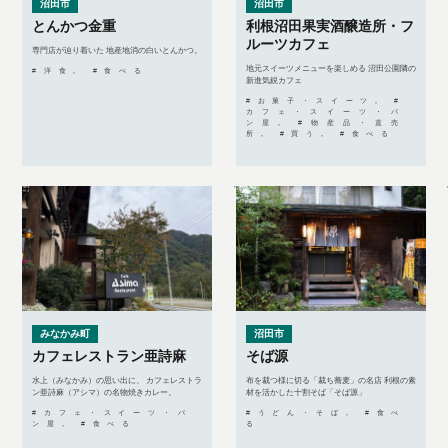
沼田市
沼田市
とんかつ金重
利根沼田果実酒醸造所・フ
ルーツカフェ
専門店が辿り着いた 地産地消の白いとんかつ。
地元スイーツメニューを楽しめる 沼田公園隣の
#洋食, #食べる
新進気鋭カフェ
#お菓子・スイーツ, #
カフェ・スイーツ・パ
ン屋, #物産品・直売
所, #買う, #食べる
みなかみ町
沼田市
カフェレストラン亜詩麻
そば源
水上（みなかみ）の思い出に、 カフェレストラ
布を裁つ様に切る「裁ち蕎麦」の名店 利根の素
ン亜詩麻（アシマ）の名物焼きカレー。
材を活かした十割そば「そば源」
#カフェ・スイーツ・パ
#うどん・そば, #食べ
ン屋, #食べる
る