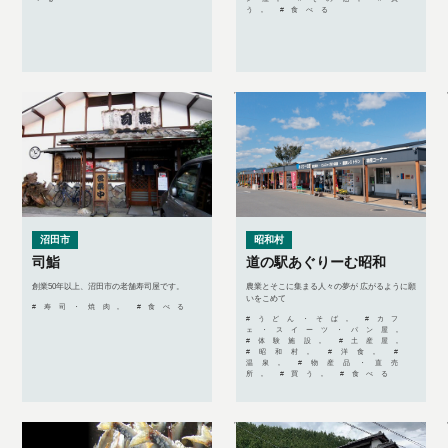
う, #食べる
沼田市
昭和村
司鮨
道の駅あぐりーむ昭和
創業50年以上、沼田市の老舗寿司屋です。
農業とそこに集まる人々の夢が 広がるように願
いをこめて
#寿司・焼肉, #食べる
#うどん・そば, #カフ
ェ・スイーツ・パン屋,
#体験施設, #土産屋,
#昭和村, #洋食, #
温泉, #物産品・直売
所, #買う, #食べる