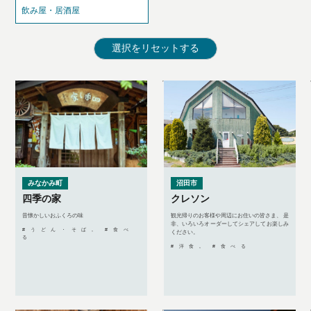
飲み屋・居酒屋
みなかみ町
沼田市
四季の家
クレソン
昔懐かしいおふくろの味
観光帰りのお客様や周辺にお住いの皆さま、 是
非、いろいろオーダーしてシェアしてお楽しみ
#うどん・そば, #食べ
ください。
る
#洋食, #食べる