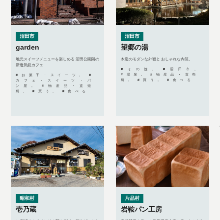
沼田市
沼田市
garden
望郷の湯
地元スイーツメニューを楽しめる 沼田公園隣の
木造のモダンな外観と おしゃれな内装。
新進気鋭カフェ
#その他, #沼田市,
#温泉, #物産品・直売
#お菓子・スイーツ, #
所, #買う, #食べる
カフェ・スイーツ・パ
ン屋, #物産品・直売
所, #買う, #食べる
昭和村
片品村
壱乃蔵
岩鞍パン工房