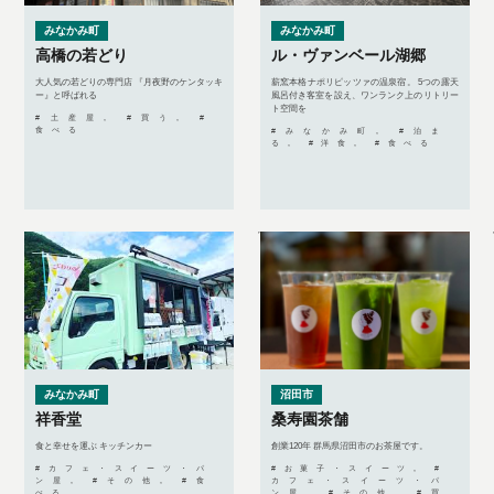
みなかみ町
みなかみ町
高橋の若どり
ル・ヴァンベール湖郷
大人気の若どりの専門店 『月夜野のケンタッキ
薪窯本格ナポリピッツァの温泉宿。 5つの露天
ー』と呼ばれる
風呂付き客室を設え、ワンランク上のリトリー
ト空間を
#土産屋, #買う, #
食べる
#みなかみ町, #泊ま
る, #洋食, #食べる
みなかみ町
沼田市
祥香堂
桑寿園茶舗
食と幸せを運ぶ キッチンカー
創業120年 群馬県沼田市のお茶屋です。
#カフェ・スイーツ・パ
#お菓子・スイーツ, #
ン屋, #その他, #食
カフェ・スイーツ・パ
べる
ン屋, #その他, #買