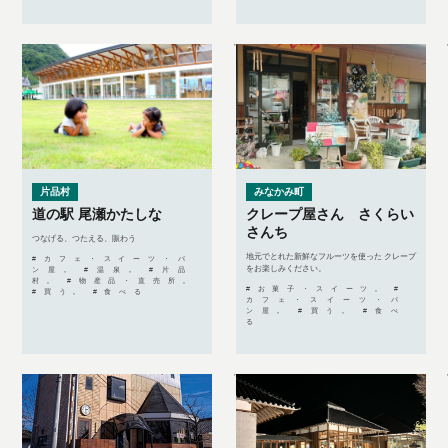
片品村
みなかみ町
道の駅 尾瀬かたしな
クレープ屋さん さくらい
さんち
つなげる、つたえる、賑わう
地元でとれた新鮮なフルーツを使った クレープ
#カフェ・スイーツ・パ
をお楽しみください。
ン屋, #温泉, #片品
村, #物産品・直売所,
#お菓子・スイーツ, #
#買う, #食べる
カフェ・スイーツ・パ
ン屋, #買う, #食べ
る