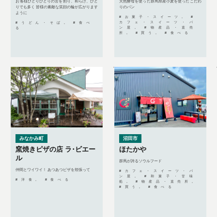
お客様ひとりひとりの苦を割り、和らげ、ひと
天然酵母を使った群馬県産小麦を使ったこだわ
りでも多く 皆様の素敵な笑顔の輪が広がります
りのパン
ように
#お菓子・スイーツ, #
カフェ・スイーツ・パ
#うどん・そば, #食べ
ン屋, #物産品・直売
る
所, #買う, #食べる
みなかみ町
沼田市
窯焼きピザの店 ラ･ビエー
ほたかや
ル
群馬が誇るソウルフード
仲間とワイワイ！ あつあつピザを頬張って
#カフェ・スイーツ・パ
ン屋, #和菓子・甘味
#洋食, #食べる
処, #物産品・直売所,
#買う, #食べる