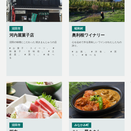
沼田市
昭和村
河内屋菓子店
奥利根ワイナリー
沼田の味噌にこだわった 焼きまんじゅうの店
心を込めて作る美味しい ワインがわたしたちの
誇り。
#お菓子・スイーツ, #
和菓子・甘味処, #土
#お酒, #洋食, #買
産屋, #買う, #食べ
う, #食べる
る
沼田市
みなかみ町