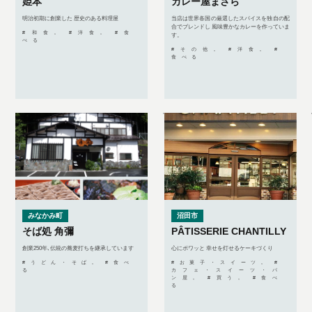
姫本
カレー屋まさら
明治初期に創業した 歴史のある料理屋
当店は世界各国の厳選したスパイスを独自の配
合でブレンドし 風味豊かなカレーを作っていま
#和食, #洋食, #食
す。
べる
#その他, #洋食, #
食べる
みなかみ町
沼田市
そば処 角彌
PÂTISSERIE CHANTILLY
創業250年､伝統の蕎麦打ちを継承しています
心にポワッと 幸せを灯せるケーキづくり
#うどん・そば, #食べ
#お菓子・スイーツ, #
る
カフェ・スイーツ・パ
ン屋, #買う, #食べ
る