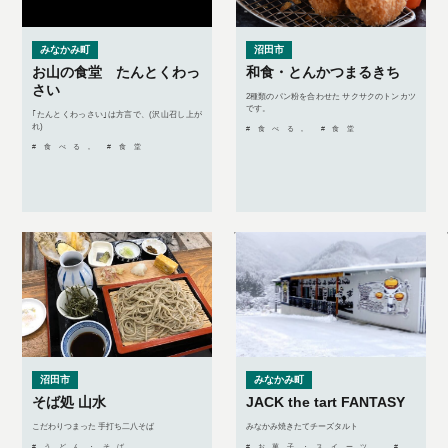
みなかみ町
沼田市
お山の食堂 たんとくわっ
和食・とんかつまるきち
さい
2種類のパン粉を合わせた サクサクのトンカツ
です。
｢たんとくわっさい｣は方言で、(沢山召し上が
れ)
#食べる, #食堂
#食べる, #食堂
沼田市
みなかみ町
そば処 山水
JACK the tart FANTASY
こだわりつまった 手打ち二八そば
みなかみ焼きたてチーズタルト
#うどん・そば
#お菓子・スイーツ, #